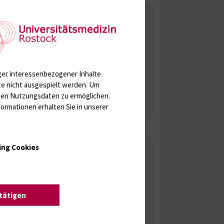
Forschung
Forschungsschwerpunkte
Forschungslabore
Promotion
ger interessenbezogener Inhalte
te nicht ausgespielt werden.
Um
Publikationen MKG
rten Nutzungsdaten zu ermöglichen.
ormationen erhalten Sie in unserer
EFRE
Chefsekretariat
ing Cookies
chillingallee 35
D-18057 Rostock
0381 494 6551
stätigen
0381 494 6698
mkg{bei}med.uni-rostock.de