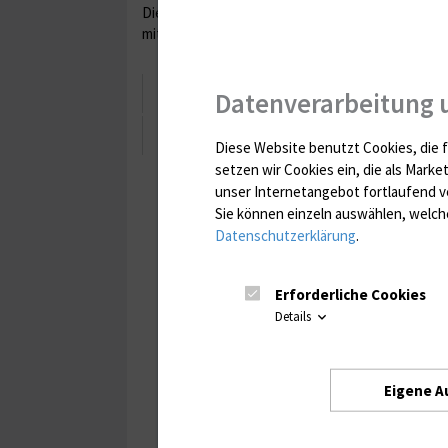
Die Forschungslabore der Mund-, Kiefer- und pl
mit unterschiedlichen Schwerpunkten.
Histologie-Labor
Datenverarbeitung 
Zell- und molekularbiologisches 
Diese Website benutzt Cookies, die f
setzen wir Cookies ein, die als Marke
unser Internetangebot fortlaufend v
Sie können einzeln auswählen, welche
Datenschutzerklärung
.
Erforderliche Cookies
Details
Eigene A