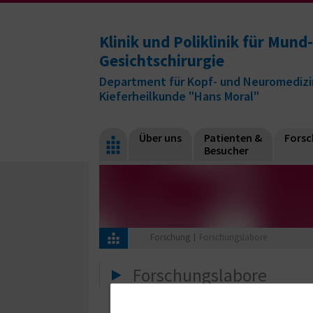
Klinik und Poliklinik für Mund-
Gesichtschirurgie
Department für Kopf- und Neuromedizi
Kieferheilkunde "Hans Moral"
Über uns
Patienten &
Fors
Besucher
Forschung
Forschungslabore
Forschungslabore