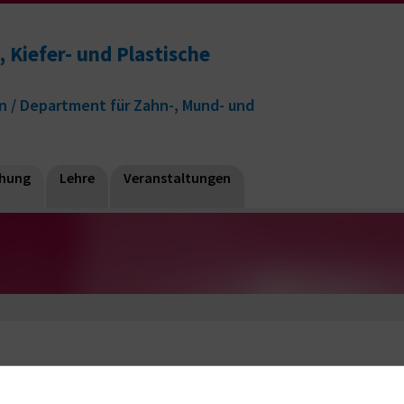
, Kiefer- und Plastische
n / Department für Zahn-, Mund- und
chung
Lehre
Veranstaltungen